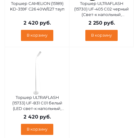
Торшер CAMELION (15189)
Торшер ULTRAFLASH
KD-359F C26 40W/E27 тауп
(15730) UF-405 C02 черный
(Свет-к напольный,
торшер, цоколь Е27)
2 420
руб.
2 250
руб.
В корзину
В корзину
Торшер ULTRAFLASH
(15733) UF-831 C01 белый
(LED cвет-к напольный,
торшер, 12Вт,3000-6500К
2 420
руб.
ССТ, 3 ур ярк.)
В корзину