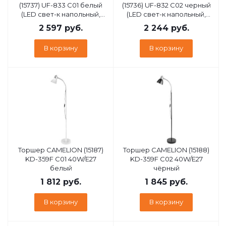
(15737) UF-833 C01 белый
(15736) UF-832 C02 черный
(LED cвет-к напольный,
(LED cвет-к напольный,
настольный, 12Вт, 3 в1,
настольный, 12Вт, 4500К, 3
2 597
руб.
2 244
руб.
круг)
ур.яркости, 3 в1)
В корзину
В корзину
Торшер CAMELION (15187)
Торшер CAMELION (15188)
KD-359F C01 40W/E27
KD-359F C02 40W/E27
белый
чёрный
1 812
руб.
1 845
руб.
В корзину
В корзину