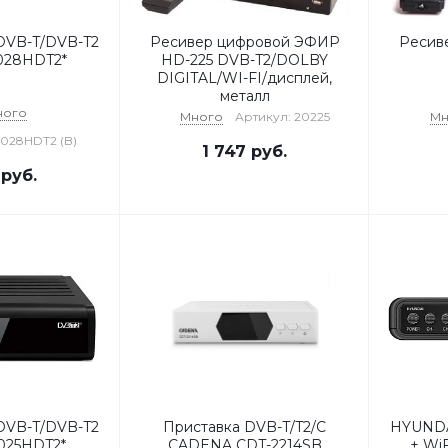
VB-T/DVB-T2
Ресивер цифровой ЭФИР
Ресив
028HDT2*
HD-225 DVB-T2/DOLBY
DIGITAL/WI-FI/дисплей,
металл
ного
Много
Артикул: 20225
Мн
028HDT2 (B)
1 747
руб.
руб.
VB-T/DVB-T2
Приставка DVB-T/T2/С
HYUNDA
025HDT2*
CADENA CDT-2214SB
+ Wi