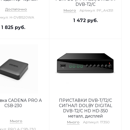
DVB-T2/C
Достаточно
Много
Артикул: PF_A4351
икул: H-DVB520WA
1 472
руб.
1 825
руб.
авка CADENA PRO A
ПРИСТАВКИ DVB-T/T2/С
CSB-230
СИГНАЛ DOLBY DIGITAL
DVB-T2/C HD HD-350
металл, дисплей
Много
Много
Артикул: 17350
кул: PRO A CSB-230