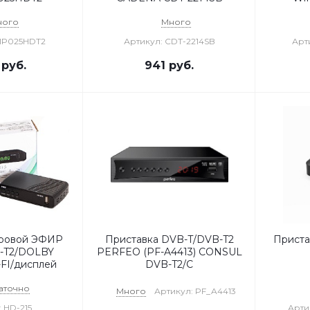
ного
Много
MP025HDT2
Артикул: CDT-2214SB
Арт
руб.
941
руб.
фровой ЭФИР
Приставка DVB-T/DVB-T2
Прист
-T2/DOLBY
PERFEO (PF-A4413) CONSUL
FI/дисплей
DVB-T2/C
аточно
Много
Артикул: PF_A4413
 HD-215
Арти