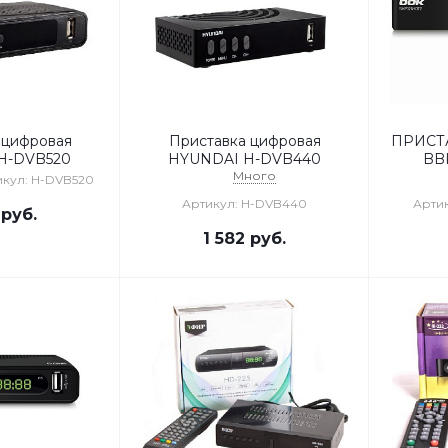
 цифровая
Приставка цифровая
ПРИСТА
H-DVB520
HYUNDAI H-DVB440
BB
Много
икул: H-DVB520
Артикул: H-DVB440
Артик
руб.
1 582
руб.