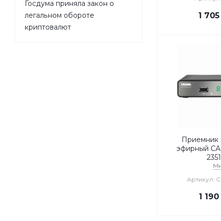
Госдума приняла закон о
1 705
легальном обороте
криптовалют
Приемник 
эфирный C
235
М
Артикул: C
1 190