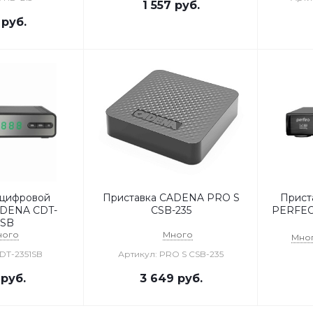
1 557
руб.
руб.
цифровой
Приставка CADENA PRO S
Прист
ADENA CDT-
CSB-235
PERFEO
1SB
ного
Много
Мно
DT-2351SB
Артикул: PRO S CSB-235
руб.
3 649
руб.