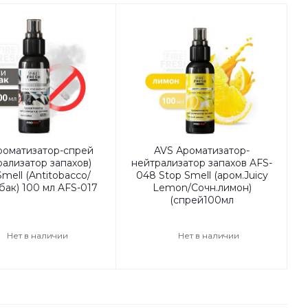
роматизатор-спрей
AVS Ароматизатор-
рализатор запахов)
нейтрализатор запахов AFS-
Smell (Antitobacco/
048 Stop Smell (аром.Juicy
бак) 100 мл AFS-017
Lemon/Сочн.лимон)
(спрей100мл
Нет в наличии
Нет в наличии