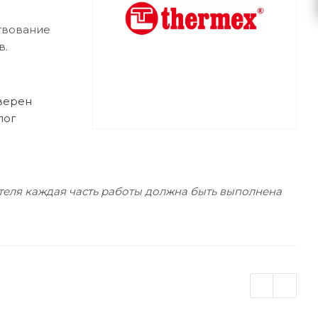
твование
в.
 верен
лог
ателя каждая часть работы должна быть выполнена