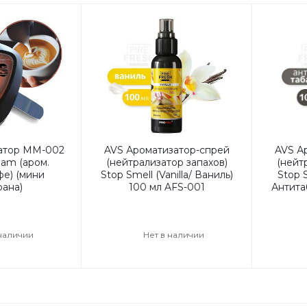
атор MM-002
AVS Ароматизатор-спрей
AVS А
eam (аром.
(нейтрализатор запахов)
(нейт
фе) (мини
Stop Smell (Vanilla/ Ваниль)
Stop 
ана)
100 мл AFS-001
Антита
 наличии
Нет в наличии