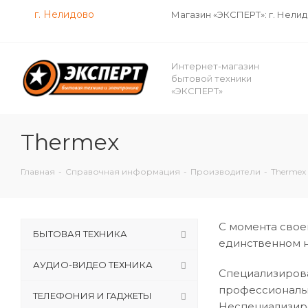
г. Нелидово
Магазин «ЭКСПЕРТ»: г. Нели
Интернет-магазин
бытовой техники
«ЭКСПЕРТ»
Thermex
Главная
-
Справочная информация
-
Производители
-
Thermex
С момента своег
БЫТОВАЯ ТЕХНИКА
единственном н
АУДИО-ВИДЕО ТЕХНИКА
Специализирова
профессиональн
ТЕЛЕФОНИЯ И ГАДЖЕТЫ
Неспециализир