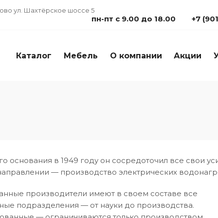
дово ул. Шахтёрское шоссе 5
пн-пт с 9.00 до 18.00
+7 (90
Каталог
Мебель
О компании
Акции
о основания в 1949 году он сосредоточил все свои ус
аправлении — производство электрических водонагр
нные производители имеют в своем составе все
ые подразделения — от науки до производства.
ованные — ограничиваются только производством.