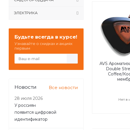
ЭЛЕКТРИКА
Будьте всегда в курсе!
Узнавайте о скидках и акциях
первым
AVS Ароматиз
Double Str
Coffee/Ко
мембр
Новости
Все новости
28 июля 2026
Нет в
У россиян
появится цифровой
идентификатор