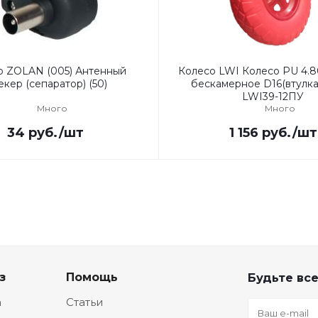
р ZOLAN (005) Антенный
Колесо LWI Колесо PU 4.8
кер (сепаратор) (50)
бескамерное D16(втулка1
LWI39-12ПУ
Много
Много
34
руб.
/шт
1 156
руб.
/шт
з
Помощь
Будьте все
а
Статьи