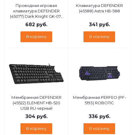
Проводная игровая
Клавиатура DEFENDER
клавиатура DEFENDER
(45588) Astra HB-588
(45077) Dark Knight GK-077
RU,черн-бел
682
руб.
341
руб.
В корзину
В корзину
Мембранная DEFENDER
Мембранная PERFEO (PF-
(45522) ELEMENT HB-520
5193) ROBOTIC
USB RU черный
304
руб.
336
руб.
В корзину
В корзину