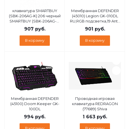
клавиатура SMARTBUY
Мембранная DEFENDER
(SBK-206AG-K) 206 черный
(45010) Legion GK-010DL
SMARTBUY (SBK-206AG-K)
RU,RGB подсветка,19 Anti-
206 черный
Ghost
907
руб.
901
руб.
В корзину
В корзину
Мембранная DEFENDER
Проводная игровая
(45100) Doom Keeper GK-
клавиатура REDRAGON
100DL
(77689) Shiva
994
руб.
1 663
руб.
В корзину
В корзину