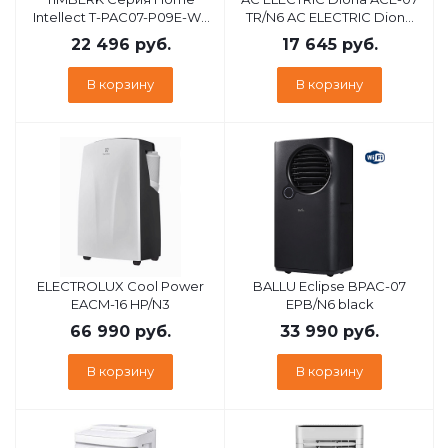
Intellect T-PAC07-P09E-WF
TR/N6 AC ELECTRIC Diona
TIMBERK Серия Home
ACE-07 TR/N6
22 496
руб.
17 645
руб.
Intellect T-PAC07-P09E-WF
В корзину
В корзину
ELECTROLUX Cool Power
BALLU Eclipse BPAC-07
EACM-16 HP/N3
EPB/N6 black
66 990
руб.
33 990
руб.
В корзину
В корзину