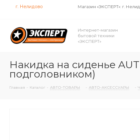
г. Нелидово
Магазин «ЭКСПЕРТ»: г. Нели
Интернет-магазин
бытовой техники
«ЭКСПЕРТ»
Накидка на сиденье AU
подголовником)
Главная
-
Каталог
-
АВТО-ТОВАРЫ
-
АВТО-АКСЕССУАРЫ
-