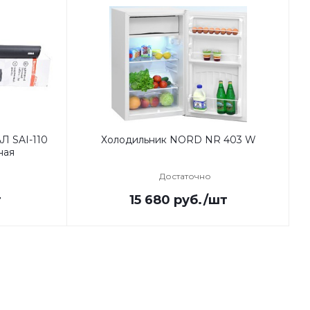
Л SAI-110
Холодильник NORD NR 403 W
ная
Достаточно
т
15 680
руб.
/шт