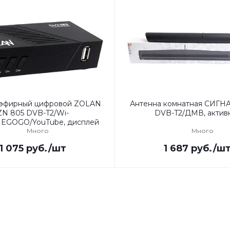
 эфирный цифровой ZOLAN
Антенна комнатная СИГНА
ZN 805 DVB-T2/Wi-
DVB-T2/ДМВ, актив
/MEGOGO/YouTube, дисплей
Много
Много
1 075
руб.
/шт
1 687
руб.
/ш