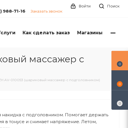
Войти
Поиск
1) 988-71-16
Заказать звонок
Услуги
Как сделать заказ
Магазины
ковый массажер с
0
ZH AV-010053 (шариковый массажер с подголовником)
0
0
 накидка с подголовником. Помогает держать
 в тонусе и снимает напряжение. Летом,