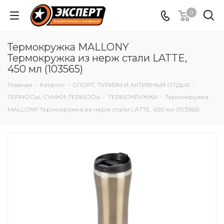
0
Термокружка MALLONY
Термокружка из нерж стали LATTE,
450 мл (103565)
Главная
-
Каталог
-
СПОРТ, ТУРИЗМ И АКТИВНЫЙ ОТДЫХ
-
ТЕРМОСЫ, СУМКИ-ТЕРМОСЫ
-
ТЕРМОКРУЖКИ
-
Термокружка
MALLONY Термокружка из нерж стали LATTE, 450 мл (103565)