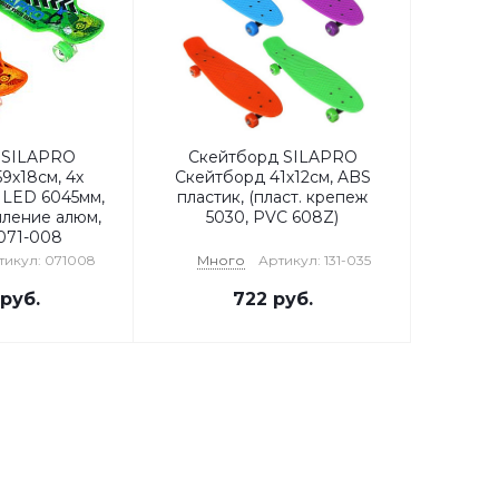
 SILAPRO
Скейтборд SILAPRO
9х18см, 4х
Скейтборд 41х12см, ABS
 LED 6045мм,
пластик, (пласт. крепеж
пление алюм,
5030, PVC 608Z)
071-008
тикул: 071008
Много
Артикул: 131-035
руб.
722
руб.