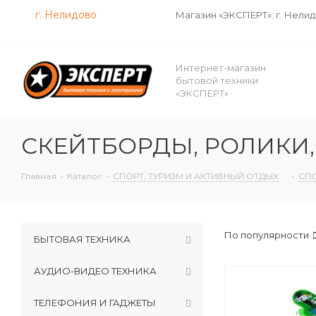
г. Нелидово
Магазин «ЭКСПЕРТ»: г. Нели
Интернет-магазин
бытовой техники
«ЭКСПЕРТ»
СКЕЙТБОРДЫ, РОЛИКИ,
Главная
-
Каталог
-
СПОРТ, ТУРИЗМ И АКТИВНЫЙ ОТДЫХ
-
СП
По популярности
БЫТОВАЯ ТЕХНИКА
АУДИО-ВИДЕО ТЕХНИКА
ТЕЛЕФОНИЯ И ГАДЖЕТЫ