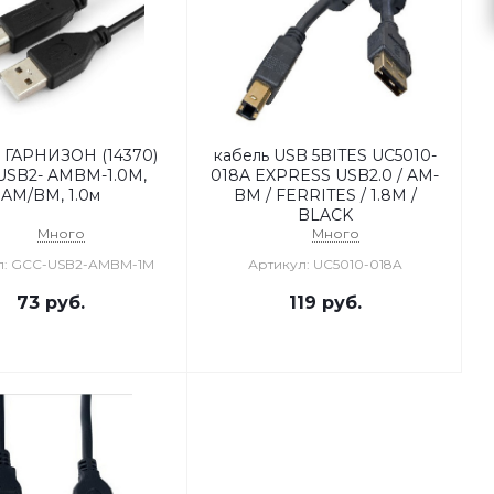
 ГАРНИЗОН (14370)
кабель USB 5BITES UC5010-
USB2- AMBM-1.0M,
018A EXPRESS USB2.0 / AM-
AM/BM, 1.0м
BM / FERRITES / 1.8M /
BLACK
Много
Много
л: GCC-USB2-AMBM-1M
Артикул: UC5010-018A
73
руб.
119
руб.