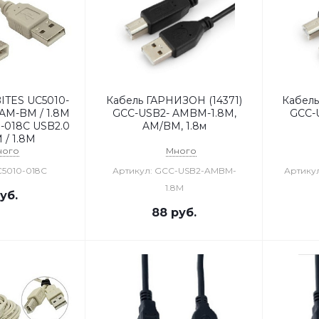
ITES UC5010-
Кабель ГАРНИЗОН (14371)
Кабель
 AM-BM / 1.8M
GCC-USB2- AMBM-1.8M,
GCC-
-018C USB2.0
AM/BM, 1.8м
 / 1.8M
ного
Много
C5010-018C
Артикул: GCC-USB2-AMBM-
Артику
1.8M
уб.
88
руб.