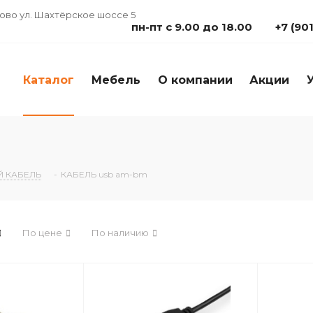
дово ул. Шахтёрское шоссе 5
пн-пт с 9.00 до 18.00
+7 (90
Каталог
Мебель
О компании
Акции
 КАБЕЛЬ
-
КАБЕЛЬ usb am-bm
По цене
По наличию