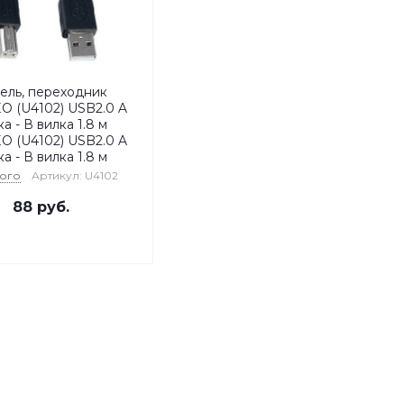
ель, переходник
O (U4102) USB2.0 A
а - В вилка 1.8 м
O (U4102) USB2.0 A
а - В вилка 1.8 м
ого
Артикул: U4102
88
руб.