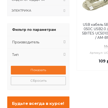
ЭЛЕКТРИКА
USB кабель 5B
050C USB2.0 
Фильтр по параметрам
5BITES UC5010
/ AM-B
Производитель
М
Артикул: U
Тип
109
р
Сбросить
Будьте всегда в курсе!