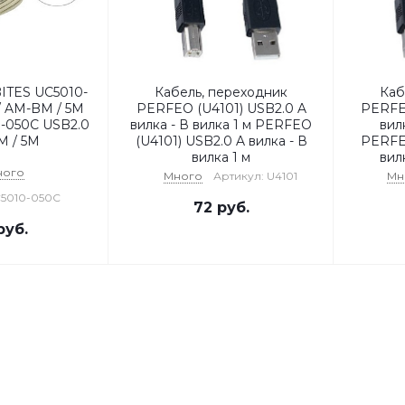
ITES UC5010-
Кабель, переходник
Каб
/ AM-BM / 5M
PERFEO (U4101) USB2.0 A
PERFE
-050C USB2.0
вилка - В вилка 1 м PERFEO
вилк
M / 5M
(U4101) USB2.0 A вилка - В
PERFE
вилка 1 м
вилк
ного
Много
Артикул: U4101
Мн
C5010-050C
72
руб.
уб.