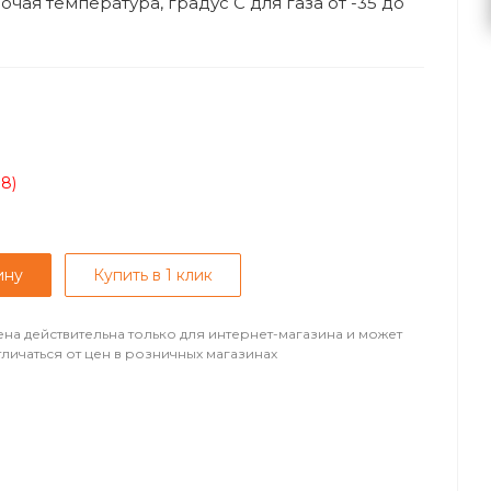
очая температура, градус С для газа от -35 до
08)
ину
Купить в 1 клик
ена действительна только для интернет-магазина и может
тличаться от цен в розничных магазинах