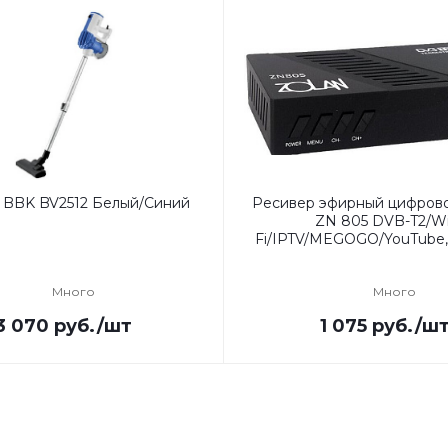
 BBK BV2512 Белый/Синий
Ресивер эфирный цифров
ZN 805 DVB-T2/Wi
Fi/IPTV/MEGOGO/YouTube,
Много
Много
3 070
руб.
/шт
1 075
руб.
/ш