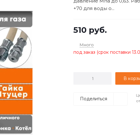
давление Мпа до 0,63. Раб
+70 для воды о...
510
руб.
Много
под заказ (срок поставки 13.
В корз
Ц
Поделиться
о