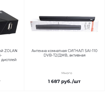
ой ZOLAN
Антенна комнатная СИГНАЛ SAI-110
-
DVB-T2/ДМВ, активная
 дисплей
Много
т
1 687
руб.
/шт