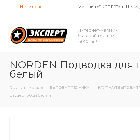
г. Нелидово
Магазин «ЭКСПЕРТ»: г. Нели
Интернет-магазин
бытовой техники
«ЭКСПЕРТ»
NORDEN Подводка для га
белый
Главная
-
Каталог
-
БЫТОВАЯ ТЕХНИКА
-
КРУПНАЯ БЫТОВАЯ 
штуцер 180см белый