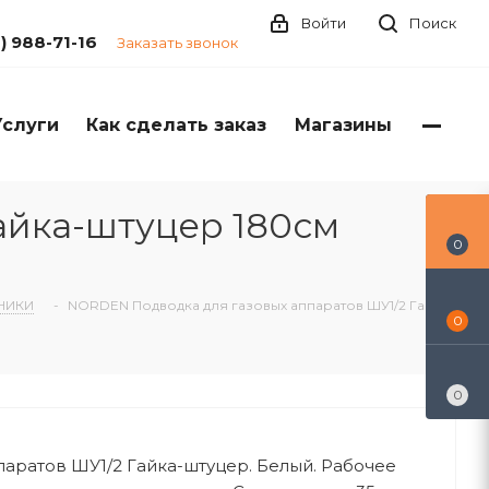
Войти
Поиск
1) 988-71-16
Заказать звонок
Услуги
Как сделать заказ
Магазины
айка-штуцер 180см
0
НИКИ
-
NORDEN Подводка для газовых аппаратов ШУ1/2 Гайка-
0
0
аратов ШУ1/2 Гайка-штуцер. Белый. Рабочее