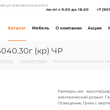
дово ул. Шахтёрское шоссе 5
пн-пт с 9.00 до 18.00
+7 (90
Каталог
Мебель
О компании
Акции
040.30г (кр) ЧР
ТЕХНИКА
-
ГАЗОВЫЕ ПЛИТЫ
-
Плита газовая DE LUXE 5040.30г (кр
Размеры, мм - высота/шир
электрический розжиг, Га
Освещение, Гриль с вертел