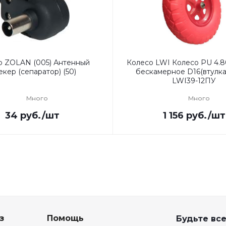
р ZOLAN (005) Антенный
Колесо LWI Колесо PU 4.8
кер (сепаратор) (50)
бескамерное D16(втулка1
LWI39-12ПУ
Много
Много
34
руб.
/шт
1 156
руб.
/шт
з
Помощь
Будьте все