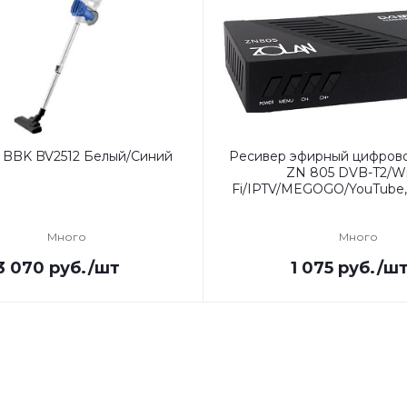
 BBK BV2512 Белый/Синий
Ресивер эфирный цифров
ZN 805 DVB-T2/Wi
Fi/IPTV/MEGOGO/YouTube,
Много
Много
3 070
руб.
/шт
1 075
руб.
/ш