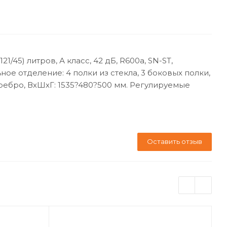
45) литров, А класс, 42 дБ, R600а, SN-ST,
ое отделение: 4 полки из стекла, 3 боковых полки,
серебро, ВхШхГ: 1535?480?500 мм. Регулируемые
Оставить отзыв