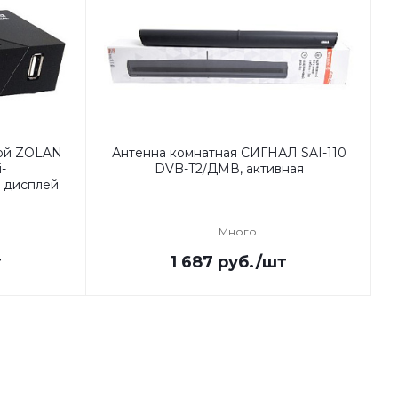
ой ZOLAN
Антенна комнатная СИГНАЛ SAI-110
-
DVB-T2/ДМВ, активная
 дисплей
Много
т
1 687
руб.
/шт