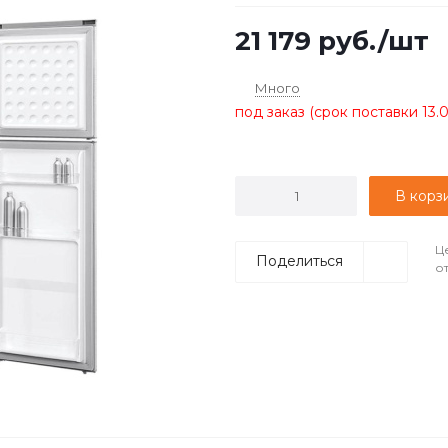
21 179
руб.
/шт
Много
под заказ (срок поставки 13.
В корз
Ц
Поделиться
о