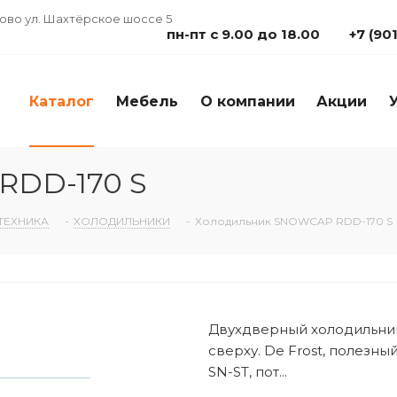
дово ул. Шахтёрское шоссе 5
пн-пт с 9.00 до 18.00
+7 (90
Каталог
Мебель
О компании
Акции
RDD-170 S
ТЕХНИКА
-
ХОЛОДИЛЬНИКИ
-
Холодильник SNOWCAP RDD-170 S
Двухдверный холодильни
сверху. De Frost, полезный 
SN-ST, пот...