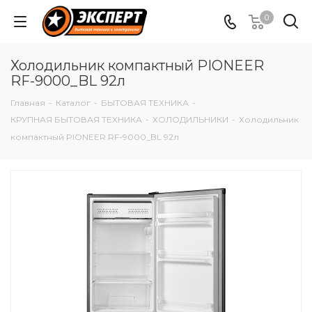
0
Холодильник компактный PIONEER
RF-9000_BL 92л
Главная
-
Каталог
-
БЫТОВАЯ ТЕХНИКА
-
КРУПНАЯ БЫТОВАЯ ТЕХНИКА
-
ХОЛОДИЛЬНИКИ
-
Холодильник
компактный PIONEER RF-9000_BL 92л