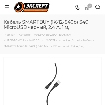
0
Кабель SMARTBUY (iK-12-S40b) S40
MicroUSB черный, 2.4 А, 1 м,
Главная
-
Каталог
-
АУДИО-ВИДЕО ТЕХНИКА
-
ИНТЕРФЕЙСНЫЙ КАБЕЛЬ
-
КАБЕЛЬ usb micro / mini
-
Кабель
SMARTBUY (iK-12-S40b) S40 MicroUSB черный, 2.4 А, 1 м,